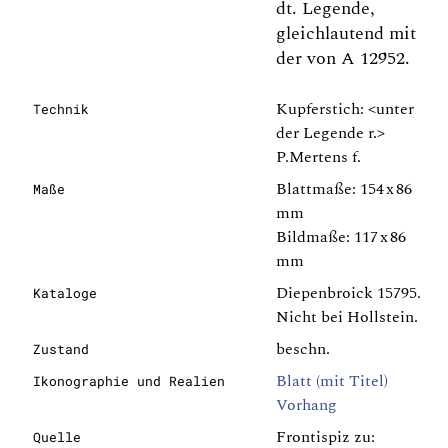
dt. Legende,
gleichlautend mit
der von A 12952.
Kupferstich: <unter
Technik
der Legende r.>
P.Mertens f.
Blattmaße: 154 x 86
Maße
mm
Bildmaße: 117 x 86
mm
Diepenbroick 15795.
Kataloge
Nicht bei Hollstein.
beschn.
Zustand
Blatt (mit Titel)
Ikonographie und Realien
Vorhang
Frontispiz zu:
Quelle