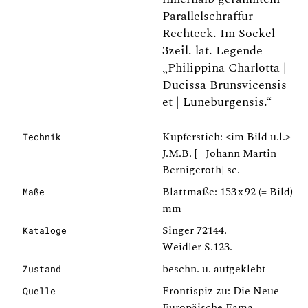
Parallelschraffur-
Rechteck. Im Sockel
3zeil. lat. Legende
„Philippina Charlotta |
Ducissa Brunsvicensis
et | Luneburgensis.“
Kupferstich: <im Bild u.l.>
Technik
J.M.B. [= Johann Martin
Bernigeroth] sc.
Blattmaße: 153 x 92 (= Bild)
Maße
mm
Singer 72144.
Kataloge
Weidler S.123.
beschn. u. aufgeklebt
Zustand
Frontispiz zu: Die Neue
Quelle
Europäische Fama,