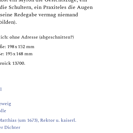
die Schultern, ein Praxiteles die Augen
: seine Redegabe vermag niemand
ilden).
ich: ohne Adresse (abgeschnitten?)
ße: 198 x 152 mm
e: 195 x 148 mm
roick 13700.
l
zweig
olle
atthias (um 1673), Rektor u. kaiserl.
er Dichter