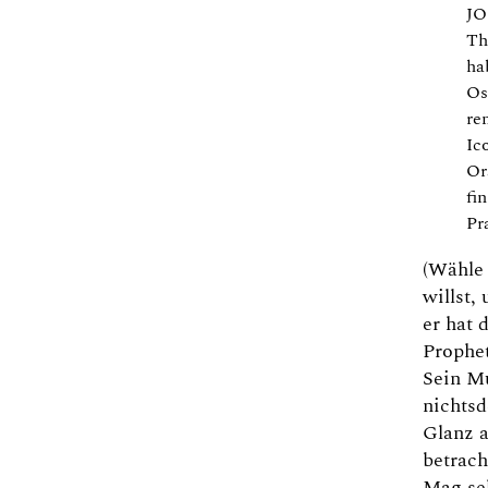
J
Th
ha
Os
ren
Ic
Or
fi
Pr
(Wähle
willst,
er hat 
Prophet
Sein Mu
nichtsd
Glanz a
betrach
Mag sel