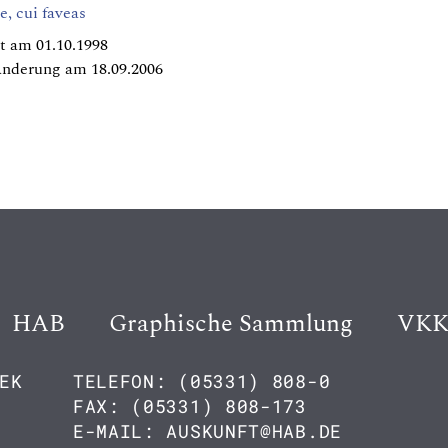
ge, cui faveas
t am 01.10.1998
Änderung am 18.09.2006
HAB
Graphische Sammlung
VK
EK
TELEFON: (05331) 808-0
FAX: (05331) 808-173
E-MAIL: AUSKUNFT@HAB.DE