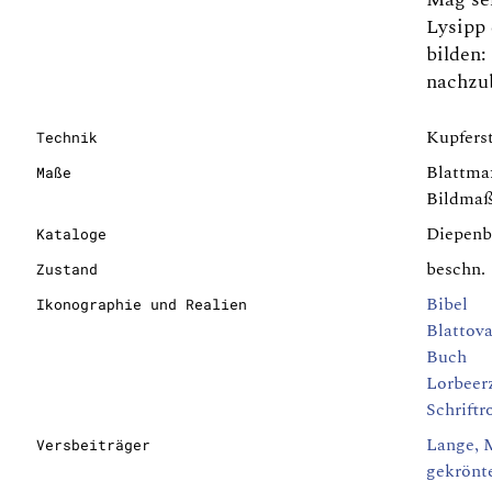
Lysipp 
bilden
nachzub
Kupferst
Technik
Blattma
Maße
Bildmaß
Diepenb
Kataloge
beschn.
Zustand
Bibel
Ikonographie und Realien
Blattova
Buch
Lorbeer
Schriftr
Lange, M
Versbeiträger
gekrönt