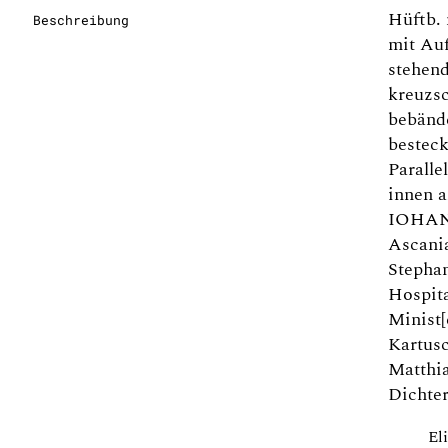
Hüftb. 
Beschreibung
mit Auf
stehend
kreuzsc
bebänd
besteck
Paralle
innen a
IOHANN
Ascania
Stephan
Hospita
Minist[
Kartusc
Matthia
Dichter
El