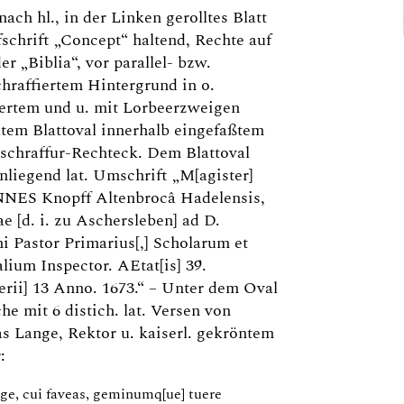
nach hl., in der Linken gerolltes Blatt
schrift „Concept“ haltend, Rechte auf
er „Biblia“, vor parallel- bzw.
hraffiertem Hintergrund in o.
ertem und u. mit Lorbeerzweigen
tem Blattoval innerhalb eingefaßtem
lschraffur-Rechteck. Dem Blattoval
nliegend lat. Umschrift „M[agister]
ES Knopff Altenbrocâ Hadelensis,
e [d. i. zu Aschersleben] ad D.
i Pastor Primarius[,] Scholarum et
lium Inspector. AEtat[is] 39.
erii] 13 Anno. 1673.“ – Unter dem Oval
he mit 6 distich. lat. Versen von
s Lange, Rektor u. kaiserl. gekröntem
:
ige, cui faveas, geminumq[ue] tuere