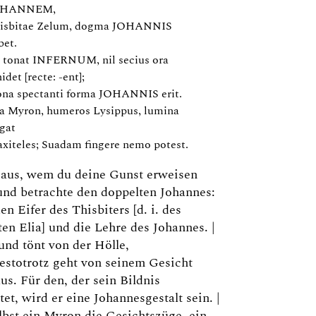
OHANNEM,
isbitae Zelum, dogma JOHANNIS
bet.
 tonat INFERNUM, nil secius ora
idet [recte: -ent];
ona spectanti forma JOHANNIS erit.
a Myron, humeros Lysippus, lumina
ngat
axiteles; Suadam fingere nemo potest.
 aus, wem du deine Gunst erweisen
 und betrachte den doppelten Johannes:
den Eifer des Thisbiters [d. i. des
en Elia] und die Lehre des Johannes. |
nd tönt von der Hölle,
estotrotz geht von seinem Gesicht
us. Für den, der sein Bildnis
tet, wird er eine Johannesgestalt sein. |
bst ein Myron die Gesichtszüge, ein