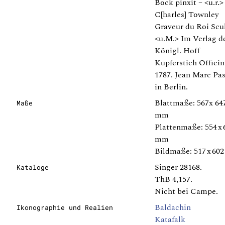
Bock pinxit – <u.r.>
C[harles] Townley
Graveur du Roi Scul
<u.M.> Im Verlag d
Königl. Hoff
Kupferstich Officin
1787. Jean Marc Pas
in Berlin.
Blattmaße: 567x 64
Maße
mm
Plattenmaße: 554 x 
mm
Bildmaße: 517 x 60
Singer 28168.
Kataloge
ThB 4,157.
Nicht bei Campe.
Baldachin
Ikonographie und Realien
Katafalk