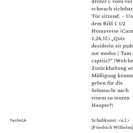
dritter l. vorn vor
schwach sichtba
Tür sitzend. – Un
dem Bild 1 1/2
Horazverse (Car
1,24,1f.) „Quis
desiderio sit pud
aut modus | Tam 
capitis?“ (Welch
Zurückhaltung o
Mäßigung könnte
geben für die
Sehnsucht nach
einem so teuren
Haupte?)
Schabkunst: <u.l.>
Technik
[Friedrich Wilhelm]