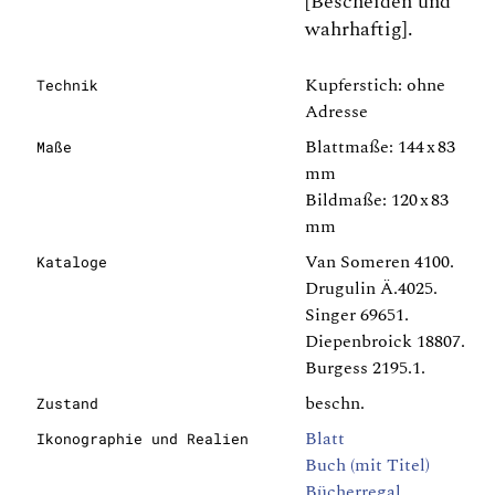
[Bescheiden und
wahrhaftig].
Kupferstich: ohne
Technik
Adresse
Blattmaße: 144 x 83
Maße
mm
Bildmaße: 120 x 83
mm
Van Someren 4100.
Kataloge
Drugulin Ä.4025.
Singer 69651.
Diepenbroick 18807.
Burgess 2195.1.
beschn.
Zustand
Blatt
Ikonographie und Realien
Buch (mit Titel)
Bücherregal