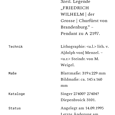
3zeil. Legende
„FRIEDRICH
WILHELM | der
Grosse | Churfürst von
Brandenburg.“ –
Pendant zu A 2197.
Lithographie: <u.l.> lith. v.
Technik
A[dolph von] Menzel. –
<u.r.> Steindr. von M.
Weigel.
Blattmaße: 319 x 229 mm
Maße
Bildmaße: ca. 145 x 160
mm
Singer 27400? 27404?
Kataloge
Diepenbroick 3101.
Angelegt am 14.09.1995
Status
Letzte Änderung am