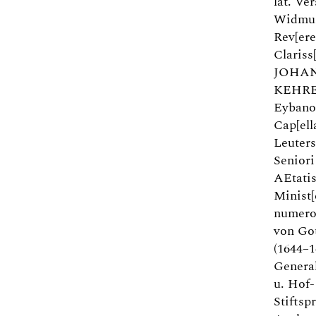
lat. Ve
Widmun
Rev[ere
Clariss
JOHAN
KEHRE
Eybano 
Cap[ell
Leuters
Seniori
AEtatis
Minist[e
numeros
von Got
(1644–1
Genera
u. Hof-
Stiftsp