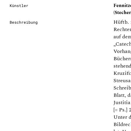
Fennitz
Künstler
(Stecher
Hüftb. 
Beschreibung
Rechten
auf dem
„Catech
Vorhang
Bücherr
stehen
Kruzifi
Streus
Schreib
Blatt, 
Justitia
[= Ps.] 
Unter 
Bildrec