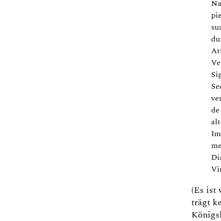
Na
pi
su
du
At
Ve
Si
Se
ve
de
alt
Im
me
Di
Vi
(Es is
trägt k
Königs