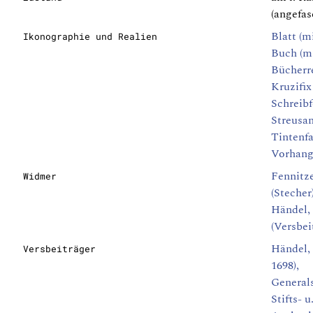
(angefas
Blatt (m
Ikonographie und Realien
Buch (mi
Bücherr
Kruzifix
Schreibf
Streusa
Tintenf
Vorhan
Fennitze
Widmer
(Stecher
Händel, 
(Versbei
Händel, 
Versbeiträger
1698),
General
Stifts- 