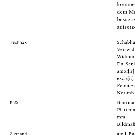
kommen
dem Ma
besser
aufsetz
Schabkun
Technik
Verswid
Widmun
Dn. Seni
amor[is]
excis[it
Fennitze
Norimb.
Blattma
Maße
Plattenm
mm
Bildmaß
am l. R
Zustand