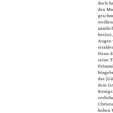
doch h
den Ma
geschmü
weißen
nämlich
besitzt
Augen 
strahle
Denn d
seine T
Frömmi
hingebr
das [Gö
dem Gr
Königs
verlieh
Christu
hohen 