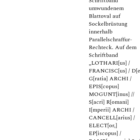
Schriftband
umwundenem
Blattoval auf
Sockelbrüstung
innerhalb
Parallelschraffur-
Rechteck. Auf dem
Schriftband
„LOTHARI[us] /
FRANCISC[us] / D[e
G[ratia] ARCHI /
EPIS[copus]
MOGUNT[inus] //
S[acri] R[omani]
I[mperii] ARCHI /
CANCELL[arius] /
ELECT[or,]
EP[iscopus] /