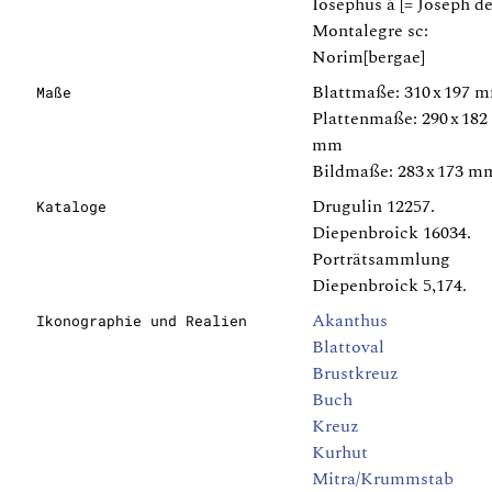
Iosephus à [= Joseph de
Montalegre sc:
Norim[bergae]
Blattmaße: 310 x 197 
Maße
Plattenmaße: 290 x 182
mm
Bildmaße: 283 x 173 m
Drugulin 12257.
Kataloge
Diepenbroick 16034.
Porträtsammlung
Diepenbroick 5,174.
Akanthus
Ikonographie und Realien
Blattoval
Brustkreuz
Buch
Kreuz
Kurhut
Mitra/Krummstab