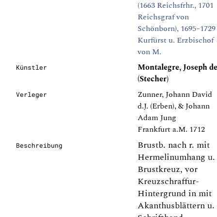
(1663 Reichsfrhr., 1701
Reichsgraf von
Schönborn), 1695–1729
Kurfürst u. Erzbischof
von M.
Montalegre, Joseph d
Künstler
(Stecher)
Zunner, Johann David
Verleger
d.J. (Erben), & Johann
Adam Jung
Frankfurt a.M. 1712
Brustb. nach r. mit
Beschreibung
Hermelinumhang u.
Brustkreuz, vor
Kreuzschraffur-
Hintergrund in mit
Akanthusblättern u.