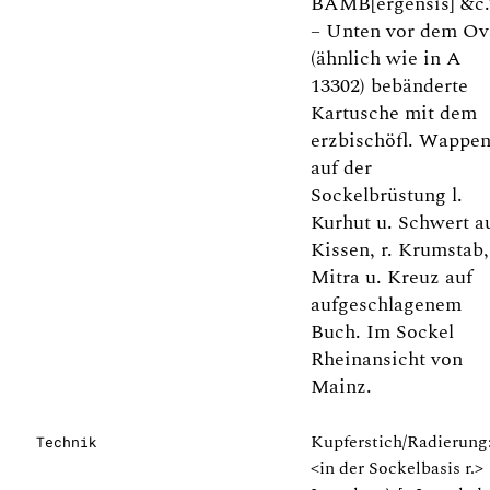
BAMB[ergensis] &c.
– Unten vor dem Ov
(ähnlich wie in A
13302) bebänderte
Kartusche mit dem
erzbischöfl. Wappen
auf der
Sockelbrüstung l.
Kurhut u. Schwert a
Kissen, r. Krumstab,
Mitra u. Kreuz auf
aufgeschlagenem
Buch. Im Sockel
Rheinansicht von
Mainz.
Kupferstich/Radierung
Technik
<in der Sockelbasis r.>