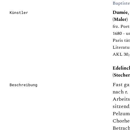
Baptiste
Dumée, 
Künstler
(Maler)
frz. Por
1680 - u
Paris tä
Literatu
AKL 30,
Edelinc
(Stecher
Fast ga
Beschreibung
nach r.
Arbeits
sitzend
Pelzum
Chorhe
Betrach