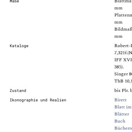
Blattmaß
Maße
mm
Plattenm
mm
Bildmaße
mm
Robert-
Kataloge
7,321f.(N
IFF XVII
385).
Singer 8
ThB 10,11
bis Plr.
Zustand
Birett
Ikonographie und Realien
Blatt (mi
Blätter
Buch
Bücherr