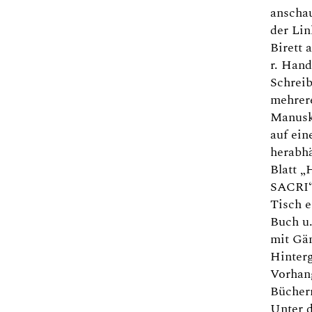
anscha
der Lin
Birett
r. Hand
Schreib
mehrer
Manuskr
auf ei
herabh
Blatt 
SACRI“
Tisch e
Buch u.
mit Gän
Hinterg
Vorhang
Bücherr
Unter 