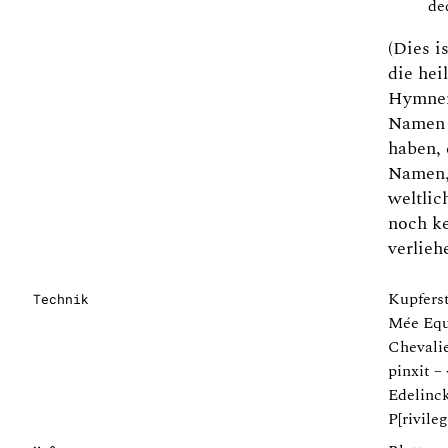
de
(Dies i
die hei
Hymne
Namen 
haben, 
Namen,
weltli
noch k
verlieh
Kupferst
Technik
Mée Equ
Chevali
pinxit – 
Edelinc
P[rivileg