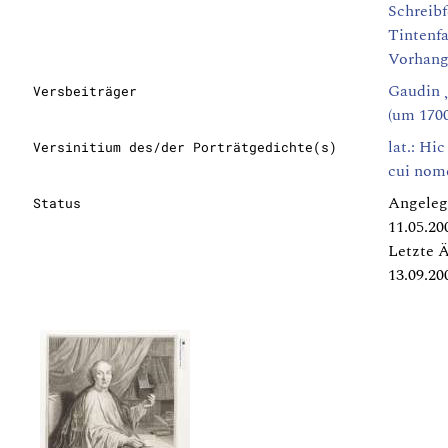
Schreibf
Tintenf
Vorhan
Gaudin „
Versbeiträger
(um 1700
lat.: Hic
Versinitium des/der Porträtgedichte(s)
cui nom
Angeleg
Status
11.05.20
Letzte 
13.09.20