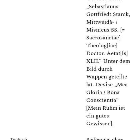
„Sebastianus
Gottfriedt Starck,
Mittweidâ- /
Misnicus SS. [=
Sacrosanctae]
Theolog[iae]
Doctor. Aetat[is]
XLII.“ Unter dem
Bild durch
Wappen geteilte
lat. Devise „Mea
Gloria / Bona
Conscientia“
[Mein Ruhm ist
ein gutes
Gewissen].
Radierung: ohne
Technik