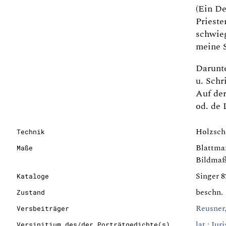
(Ein De
Prieste
schwieg
meine S
Darunte
u. Schr
Auf der
od. de 
Holzschn
Technik
Blattma
Maße
Bildmaß
Singer 8
Kataloge
beschn.
Zustand
Reusner
Versbeiträger
lat.: Iur
Versinitium des/der Porträtgedichte(s)