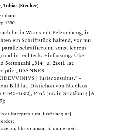
 Tobias (Stecher)
ernhard
rg 1590
nach hr. in Wams mit Pelzumhang, in
hten ein Schriftstück haltend, vor nur
s parallelschraffiertem, sonst leerem
rund in rechteck. Einfassung. Über
d Seitenzahl „314“ u. 2zeil. lat.
criptio „IOANNES
DEVVINIVS | Iurisconsultus.“ –
em Bild lat. Distichon von Nicolaus
 (1545–1602), Prof. jur. in Straßburg [A
9]:
ris et interpres sum, iustitiaeq[ue]
cerdos:
 taceam, libris constat id omne meis.