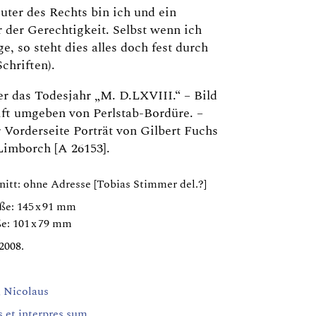
uter des Rechts bin ich und ein
r der Gerechtigkeit. Selbst wenn ich
e, so steht dies alles doch fest durch
chriften).
r das Todesjahr „M. D.LXVIII.“ – Bild
ift umgeben von Perlstab-Bordüre. –
 Vorderseite Porträt von Gilbert Fuchs
Limborch [A 26153].
itt: ohne Adresse [Tobias Stimmer del.?]
ße: 145 x 91 mm
e: 101 x 79 mm
2008.
, Nicolaus
is et interpres sum