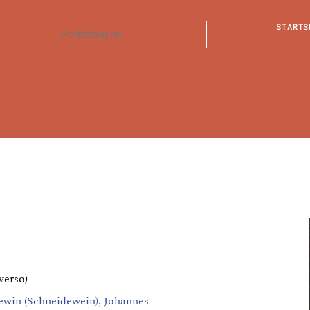
STARTS
verso)
ewin (Schneidewein), Johannes