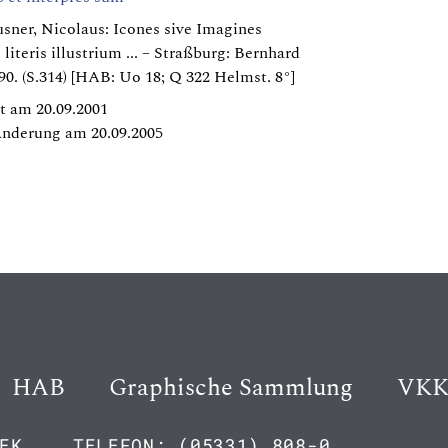
sner, Nicolaus: Icones sive Imagines
literis illustrium ... – Straßburg: Bernhard
90. (S.314) [HAB: Uo 18; Q 322 Helmst. 8°]
t am 20.09.2001
Änderung am 20.09.2005
HAB
Graphische Sammlung
VK
EK
TELEFON: (05331) 808-0