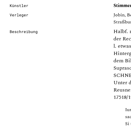
Stimmer,
Künstler
Jobin, B
Verleger
Straßbu
Halbf. 
Beschreibung
der Rec
l. etwa
Hinterg
dem Bil
Supras
SCHNEI
Unter d
Reusner
17518/1
Iu
sa
Si