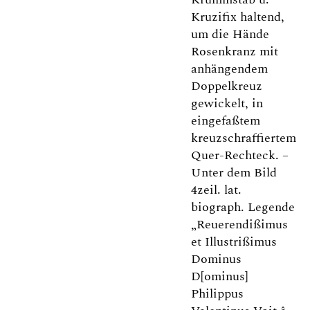
Kruzifix haltend,
um die Hände
Rosenkranz mit
anhängendem
Doppelkreuz
gewickelt, in
eingefaßtem
kreuzschraffiertem
Quer-Rechteck. –
Unter dem Bild
4zeil. lat.
biograph. Legende
„Reuerendißimus
et Illustrißimus
Dominus
D[ominus]
Philippus