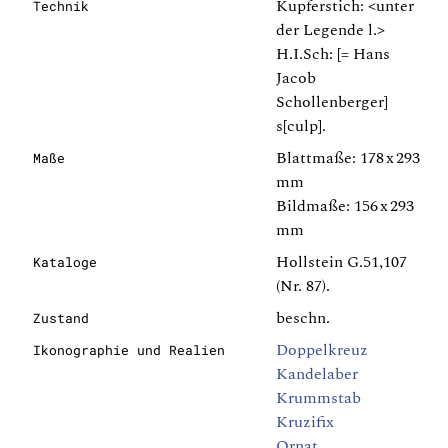
Kupferstich: <unter
Technik
der Legende l.>
H.I.Sch: [= Hans
Jacob
Schollenberger]
s[culp].
Blattmaße: 178 x 293
Maße
mm
Bildmaße: 156 x 293
mm
Hollstein G.51,107
Kataloge
(Nr. 87).
beschn.
Zustand
Doppelkreuz
Ikonographie und Realien
Kandelaber
Krummstab
Kruzifix
Ornat