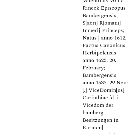
Valentinus Voit â
Rineck Episcopus
Bambergensis,
S[acri] R[omani]
Imperij Princeps;
Natus | anno 1612.
Factus Canonicus
Herbipolensis
anno 1625. 20.
February;
Bambergensis
anno 1635. 29 Nou:
[.] ViceDomin[us]
Carinthiae [d. i.
Vicedom der
bamberg.
Besitzungen in
Kärnten]