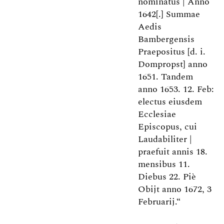
nominatus | Anno
1642[.] Summae
Aedis
Bambergensis
Praepositus [d. i.
Dompropst] anno
1651. Tandem
anno 1653. 12. Feb:
electus eiusdem
Ecclesiae
Episcopus, cui
Laudabiliter |
praefuit annis 18.
mensibus 11.
Diebus 22. Piè
Obijt anno 1672, 3
Februarij.“