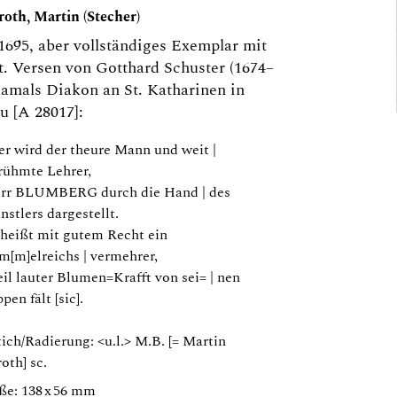
roth, Martin (Stecher)
695, aber vollständiges Exemplar mit
t. Versen von Gotthard Schuster (1674–
damals Diakon an St. Katharinen in
 [A 28017]:
er wird der theure Mann und weit |
rühmte Lehrer,
rr BLUMBERG durch die Hand | des
nstlers dargestellt.
 heißt mit gutem Recht ein
m[m]elreichs | vermehrer,
il lauter Blumen=Krafft von sei= | nen
pen fält [sic].
ich/Radierung: <u.l.> M.B. [= Martin
oth] sc.
ße: 138 x 56 mm