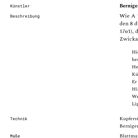
Bernige
Künstler
Wie A 1
Beschreibung
den 8 d
1761), 
Zwickau
Hi
be
He
Kü
Er
Hi
We
Lip
Kupferst
Technik
Berniger
Blattma
Maße