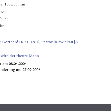
e: 135 x 55 mm
029.
S.36.
chn.
e
, Gotthard (1674–1761), Pastor in Zwickau [A
r wird der theure Mann
t am 08.04.2004
Änderung am 27.09.2006