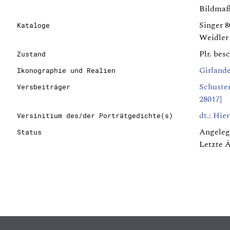
Bildmaß
Singer 8
Kataloge
Weidler 
Plr. bes
Zustand
Girland
Ikonographie und Realien
Schuster
Versbeiträger
28017]
dt.: Hie
Versinitium des/der Porträtgedichte(s)
Angeleg
Status
Letzte 