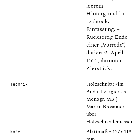
leerem
Hintergrund in
rechteck.
Einfassung. –
Rückseitig Ende
einer „Vorrede“,
datiert 9. April
1555, darunter
Zierstück.
Holzschnitt: <im
Technik
Bild u.l.> ligiertes
Monogr. MB [=
Martin Brosamer]
über
Holzschneidemesser
Blattmaße: 157 x 113
Maße
mm