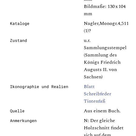
Bildmaße: 130 x 104
mm
Nagler,Monogr.4,511
Kataloge
(1)?
u.r.
Zustand
Sammlungsstempel
(Sammlung des
Königs Friedrich
Augusts II. von
Sachsen)
Blatt
Ikonographie und Realien
Schreibfeder
Tintenfaß
Aus einem Buch.
Quelle
N: Der gleiche
Anmerkungen
Holzschnitt findet
sich auf dem