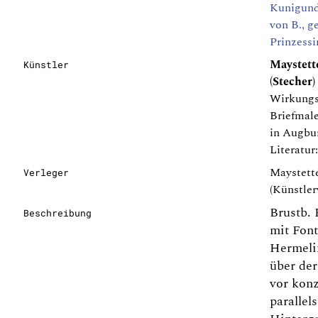
Kunigund
von B., ge
Prinzessi
Maystett
Künstler
(Stecher)
Wirkungs
Briefmale
in Augbu
Literatur
Maystette
Verleger
(Künstler
Brustb. P
Beschreibung
mit Font
Hermel
über der 
vor konz
parallel