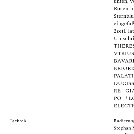
unten) v
Rosen- u
Sternbl
eingefaß
2zeil. lat
Umschr
THERE
VTRIU
BAVARI
ERIORI
PALAT
DUCISS
RE | G
PO= / 
ELECTR
Radierung
Technik
Stephan 