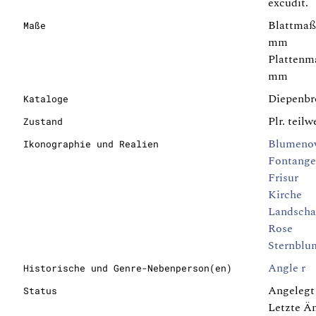
excudit.
Blattmaße
Maße
mm
Plattenma
mm
Diepenbr
Kataloge
Plr. teil
Zustand
Blumeno
Ikonographie und Realien
Fontange
Frisur
Kirche
Landscha
Rose
Sternblu
Angle r
Historische und Genre-Nebenperson(en)
Angelegt
Status
Letzte Ä