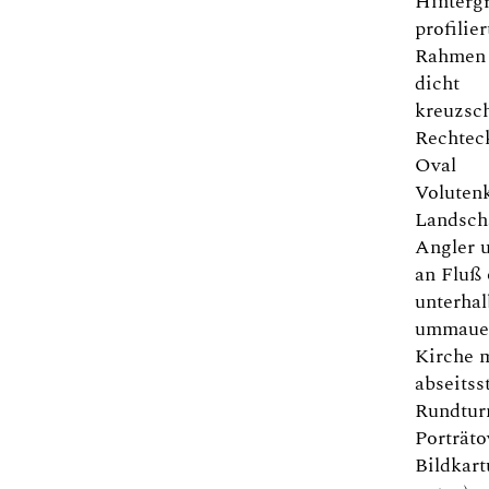
Hinterg
profilie
Rahmen 
dicht
kreuzsch
Rechtec
Oval
Voluten
Landscha
Angler 
an Fluß 
unterhal
ummauer
Kirche 
abseits
Rundtur
Porträto
Bildkart