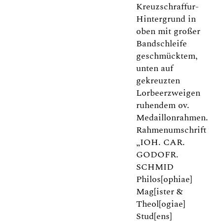
Kreuzschraffur-
Hintergrund in
oben mit großer
Bandschleife
geschmücktem,
unten auf
gekreuzten
Lorbeerzweigen
ruhendem ov.
Medaillonrahmen.
Rahmenumschrift
„IOH. CAR.
GODOFR.
SCHMID
Philos[ophiae]
Mag[ister &
Theol[ogiae]
Stud[ens]