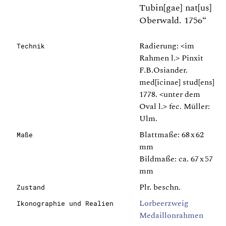
Tubin[gae] nat[us]
Oberwald. 1756“
Radierung: <im
Technik
Rahmen l.> Pinxit
F.B.Osiander.
med[icinae] stud[ens]
1778. <unter dem
Oval l.> fec. Müller:
Ulm.
Blattmaße: 68 x 62
Maße
mm
Bildmaße: ca. 67 x 57
mm
Plr. beschn.
Zustand
Lorbeerzweig
Ikonographie und Realien
Medaillonrahmen