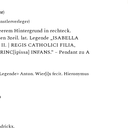
er)
stlerverleger)
leerem Hintergrund in rechteck.
en 3zeil. lat. Legende „ISABELLA
II. | REGIS CATHOLICI FILIA,
INC[ipissa] INFANS.“ – Pendant zu A
 Legende> Anton. Wier[i]x fecit. Hieronymus
m
drickx.