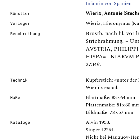
Infantin von Spanien
Wierix, Antonie (Stech
Künstler
Wierix, Hieronymus (Kün
Verleger
Brustb. nach hl. vor 
Beschreibung
Strichrahmung. – Unt
AVSTRIA, PHILIPPI 
HISPA= | NIARVM PR
27349.
Kupferstich: <unter der
Technik
Wier[i]x excud.
Blattmaße: 83 x 64 mm
Maße
Plattenmaße: 81 x 60 m
Bildmaße: 78 x 57 mm
Alvin 1953.
Kataloge
Singer 42564.
Nicht bei Mauquoy-Hen