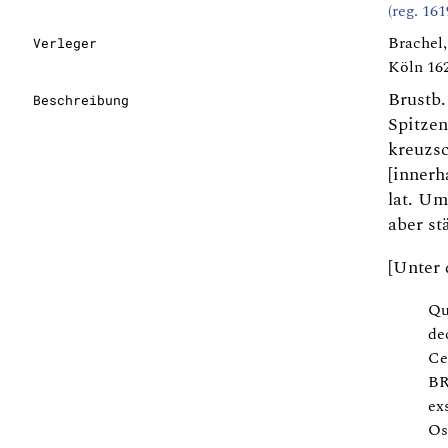
(reg. 16
Brachel
Verleger
Köln 16
Brustb.
Beschreibung
Spitzen
kreuzsc
[innerh
lat. Um
aber st
[Unter 
Qu
de
Ce
BR
ex
Os