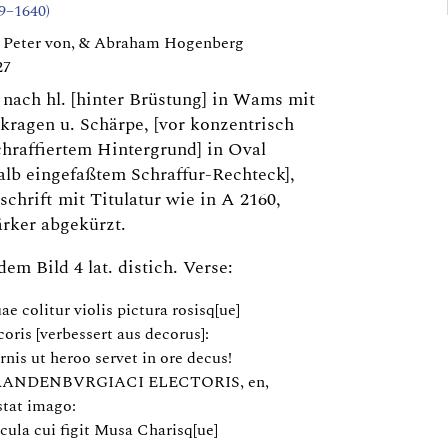
19–1640)
, Peter von, & Abraham Hogenberg
27
 nach hl. [hinter Brüstung] in Wams mit
kragen u. Schärpe, [vor konzentrisch
hraffiertem Hintergrund] in Oval
alb eingefaßtem Schraffur-Rechteck],
schrift mit Titulatur wie in A 2160,
ärker abgekürzt.
dem Bild 4 lat. distich. Verse:
ae colitur violis pictura rosisq[ue]
coris [verbessert aus decorus]:
rnis ut heroo servet in ore decus!
ANDENBVRGIACI ELECTORIS, en,
stat imago:
cula cui figit Musa Charisq[ue]