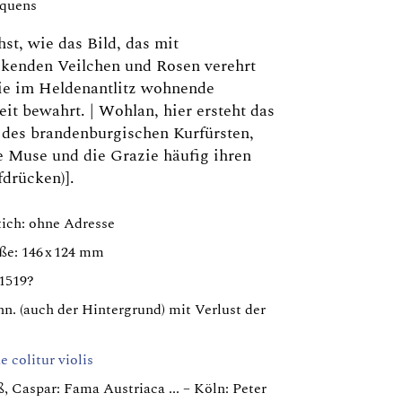
equens
hst, wie das Bild, das mit
kenden Veilchen und Rosen verehrt
ie im Heldenantlitz wohnende
it bewahrt. | Wohlan, hier ersteht das
 des brandenburgischen Kurfürsten,
 Muse und die Grazie häufig ihren
drücken)].
tich: ohne Adresse
ße: 146 x 124 mm
31519?
n. (auch der Hintergrund) mit Verlust der
e colitur violis
, Caspar: Fama Austriaca ... – Köln: Peter