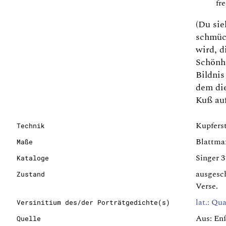
fr
(Du sie
schmüc
wird, d
Schönhe
Bildnis
dem die
Kuß auf
Kupfers
Technik
Blattma
Maße
Singer 
Kataloge
ausgesch
Zustand
Verse.
lat.: Qua
Versinitium des/der Porträtgedichte(s)
Aus: Enß
Quelle