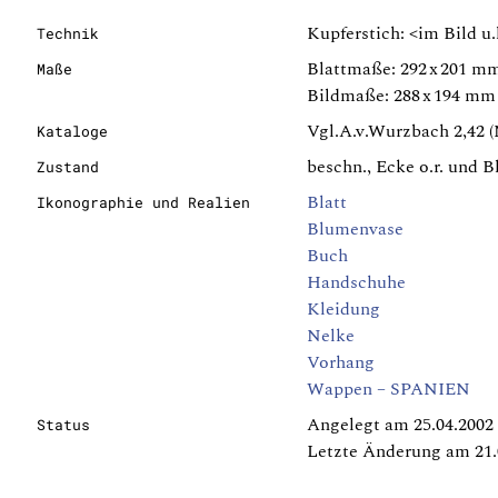
Kupferstich: <im Bild u.l
Technik
Blattmaße: 292 x 201 m
Maße
Bildmaße: 288 x 194 mm
Vgl.A.v.Wurzbach 2,42 (N
Kataloge
beschn., Ecke o.r. und B
Zustand
Blatt
Ikonographie und Realien
Blumenvase
Buch
Handschuhe
Kleidung
Nelke
Vorhang
Wappen – SPANIEN
Angelegt am 25.04.2002
Status
Letzte Änderung am 21.