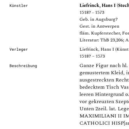
Liefrinck, Hans I (Stec
Künstler
1518? - 1573
Geb. in Augsburg?
Gest. in Antwerpen
fläm. Kupferstecher, Fo
Literatur: ThB 23,206; A
Liefrinck, Hans I (Künst
Verleger
1518? – 1573
Ganze Figur nach hl.
Beschreibung
gemustertem Kleid, i
ausgestreckten Rechten
bedecktem Tisch Vase
leeren Hintergrund o.
vor gekreuzten Szept
Unten 2zeil. lat. 
MAXIMILIANI II IMP[
CATHOLICI HISP[a