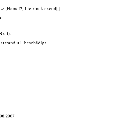
.> [Hans I?] Liefrinck excud[.]
m
r. 1).
lattrand u.l. beschädigt
08.2007