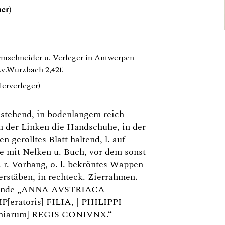
her)
rmschneider u. Verleger in Antwerpen
.v.Wurzbach 2,42f.
lerverleger)
 stehend, in bodenlangem reich
n der Linken die Handschuhe, in der
 gerolltes Blatt haltend, l. auf
 mit Nelken u. Buch, vor dem sonst
 r. Vorhang, o. l. bekröntes Wappen
erstäben, in rechteck. Zierrahmen.
Legende „ANNA AVSTRIACA
eratoris] FILIA, | PHILIPPI
niarum] REGIS CONIVNX.“