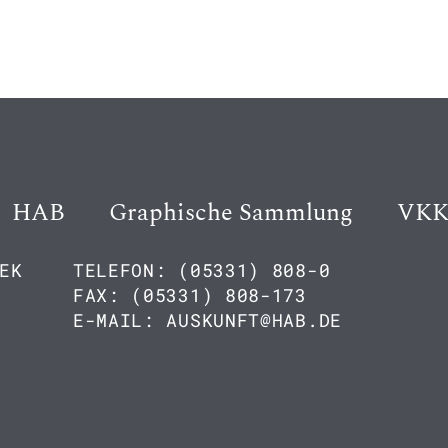
HAB
Graphische Sammlung
VK
EK
TELEFON: (05331) 808-0
FAX: (05331) 808-173
E-MAIL: AUSKUNFT@HAB.DE