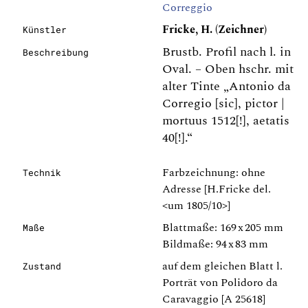
Correggio
Fricke, H. (Zeichner)
Künstler
Brustb. Profil nach l. in
Beschreibung
Oval. – Oben hschr. mit
alter Tinte „Antonio da
Corregio [sic], pictor |
mortuus 1512[!], aetatis
40[!].“
Farbzeichnung: ohne
Technik
Adresse [H.Fricke del.
<um 1805/10>]
Blattmaße: 169 x 205 mm
Maße
Bildmaße: 94 x 83 mm
auf dem gleichen Blatt l.
Zustand
Porträt von Polidoro da
Caravaggio [A 25618]