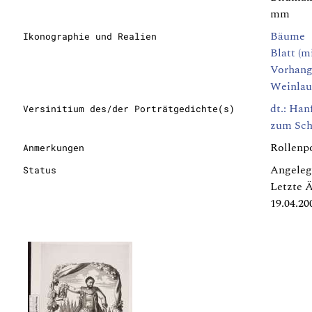
mm
Bäume
Ikonographie und Realien
Blatt (m
Vorhan
Weinla
dt.: Han
Versinitium des/der Porträtgedichte(s)
zum Sch
Rollenpo
Anmerkungen
Angeleg
Status
Letzte 
19.04.20