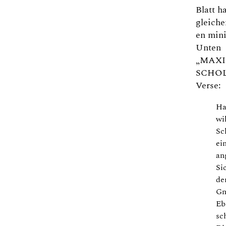
Blatt h
gleiche
en mini
Unten
„MAXI
SCHOLT
Verse:
Ha
wi
Sc
ei
an
Si
de
Gn
Eb
sc