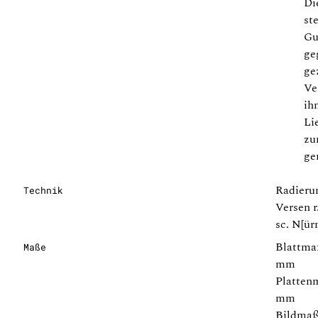
Di
st
Gu
ge
ge
Ve
ih
Li
zu
ge
Radieru
Technik
Versen r
sc. N[ür
Blattmaß
Maße
mm
Plattenm
mm
Bildmaße