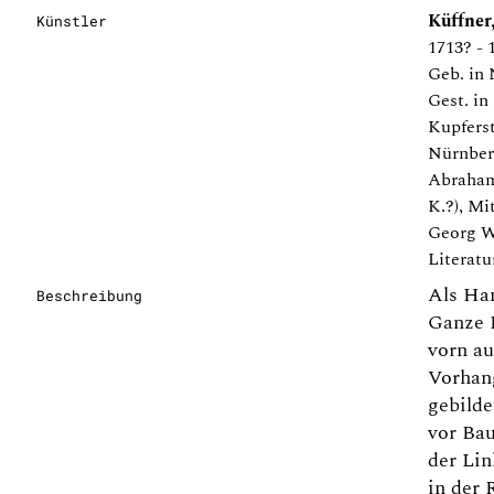
Küffner,
Künstler
1713? - 
Geb. in
Gest. i
Kupferst
Nürnber
Abraha
K.?), Mi
Georg W
Literatu
Als Ha
Beschreibung
Ganze 
vorn au
Vorhan
gebild
vor Bau
der Lin
in der 