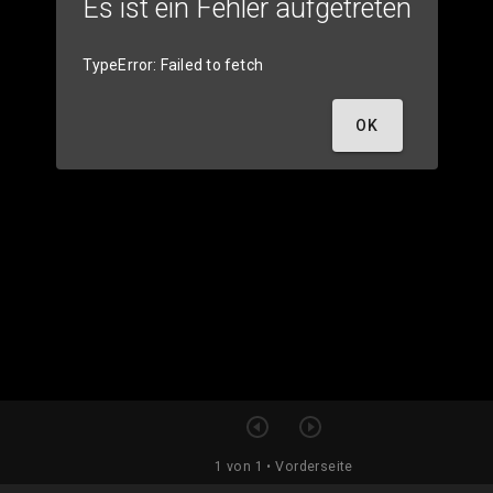
Es ist ein Fehler aufgetreten
TypeError: Failed to fetch
OK
1 von 1
• Vorderseite