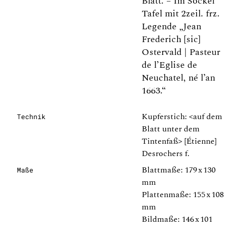
Blatt. – Im Sockel
Tafel mit 2zeil. frz.
Legende „Jean
Frederich [sic]
Ostervald | Pasteur
de l’Eglise de
Neuchatel, né l’an
1663.“
Kupferstich: <auf dem
Technik
Blatt unter dem
Tintenfaß> [Étienne]
Desrochers f.
Blattmaße: 179 x 130
Maße
mm
Plattenmaße: 155 x 108
mm
Bildmaße: 146 x 101