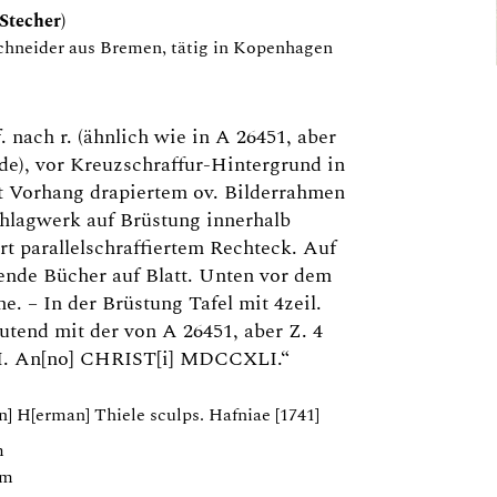
Stecher)
chneider aus Bremen, tätig in Kopenhagen
. nach r. (ähnlich wie in A 26451, aber
de), vor Kreuzschraffur-Hintergrund in
mit Vorhang drapiertem ov. Bilderrahmen
hlagwerk auf Brüstung innerhalb
t parallelschraffiertem Rechteck. Auf
gende Bücher auf Blatt. Unten vor dem
. – In der Brüstung Tafel mit 4zeil.
autend mit der von A 26451, aber Z. 4
III. An[no] CHRIST[i] MDCCXLI.“
an] H[erman] Thiele sculps. Hafniae [1741]
m
mm