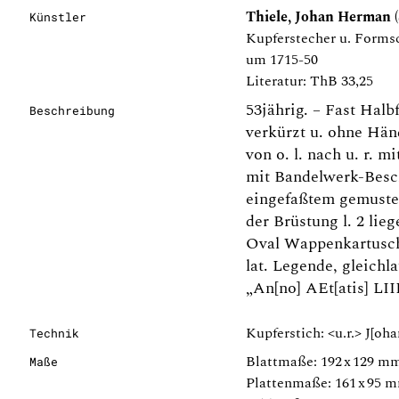
Thiele, Johan Herman (
Künstler
Kupferstecher u. Forms
um 1715-50
Literatur: ThB 33,25
53jährig. – Fast Halbf
Beschreibung
verkürzt u. ohne Hän
von o. l. nach u. r. 
mit Bandelwerk-Besc
eingefaßtem gemuster
der Brüstung l. 2 lie
Oval Wappenkartusche
lat. Legende, gleichl
„An[no] AEt[atis] L
Kupferstich: <u.r.> J[oh
Technik
Blattmaße: 192 x 129 m
Maße
Plattenmaße: 161 x 95 