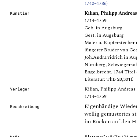
1740–1786)
Kilian, Philipp Andreas
Künstler
1714–1759
Geb. in Augsburg
Gest. in Augsburg
Maler u. Kupferstecher 
jüngerer Bruder von Geo
Joh.Andr.Fridrich in Au
Nürnberg, Schwiegersoh
Engelbrecht, 1744 Titel 
Literatur: ThB 20,301f.
Kilian, Philipp Andreas 
Verleger
1714–1759
Eigenhändige Wieder
Beschreibung
wellig gemustertes s
im Rücken auf den H