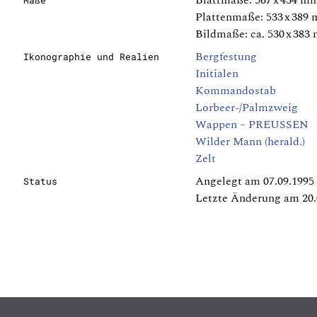
Blattmaße: 567 x 434 m
Maße
Plattenmaße: 533 x 389
Bildmaße: ca. 530 x 383
Bergfestung
Ikonographie und Realien
Initialen
Kommandostab
Lorbeer-/Palmzweig
Wappen – PREUSSEN
Wilder Mann (herald.)
Zelt
Angelegt am 07.09.1995
Status
Letzte Änderung am 20.