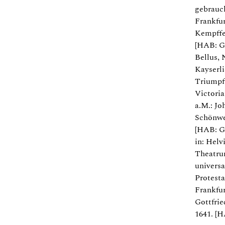
gebrauch
Frankfur
Kempffer
[HAB: Ge
Bellus, 
Kayserli
Triumpf
Victoria 
a.M.: J
Schönwet
[HAB: G
in: Helv
Theatru
universa
Protesta
Frankfur
Gottfri
1641. [H