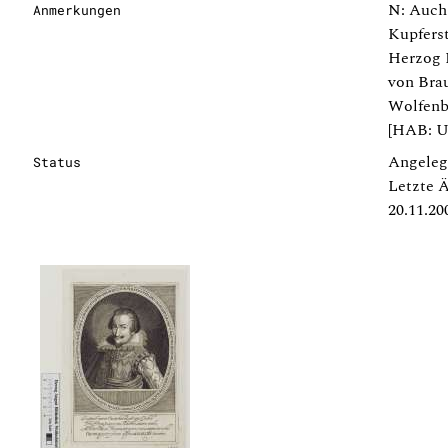
N: Auch 
Anmerkungen
Kupfers
Herzog 
von Bra
Wolfenbü
[HAB: U
Angeleg
Status
Letzte 
20.11.20