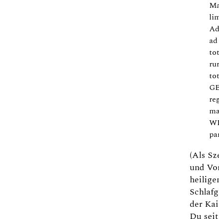
Ma
lim
Ad
ad
to
ru
to
GE
re
ma
W
pa
(Als Sz
und Vor
heilige
Schlaf
der Kai
Du seit