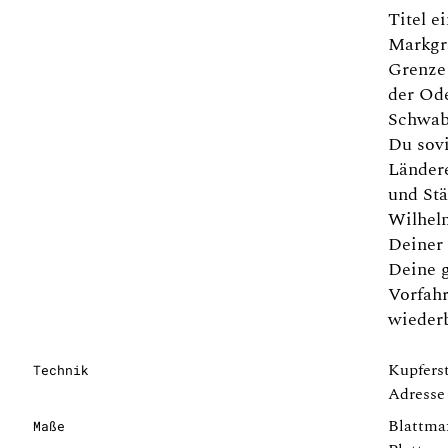
Titel e
Markgr
Grenze 
der Ode
Schwab
Du sovi
Ländere
und Stä
Wilhel
Deiner 
Deine 
Vorfah
wiederb
Kupferst
Technik
Adresse
Blattma
Maße