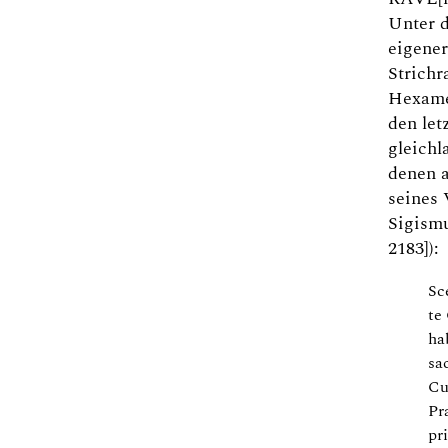
Unter d
eigener
Strichr
Hexamet
den let
gleichl
denen a
seines 
Sigismu
2183]):
Sc
te
ha
sa
Cu
Pr
pr