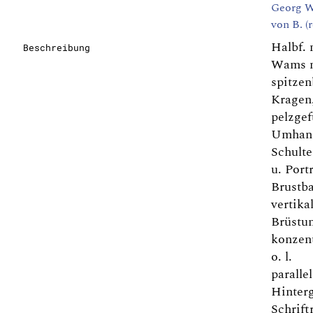
Georg W
von B. (
Halbf. 
Beschreibung
Wams 
spitze
Kragen
pelzgef
Umhang
Schulte
u. Port
Brustba
vertika
Brüstu
konzent
o. l.
paralle
Hinterg
Schrif