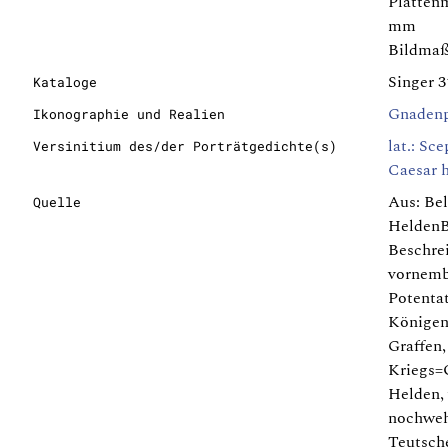
Plattenm
mm
Bildmaß
Singer 
Kataloge
Gnadenp
Ikonographie und Realien
lat.: Sc
Versinitium des/der Porträtgedichte(s)
Caesar 
Aus: Bel
Quelle
HeldenB
Beschre
vornemb
Potentat
Königen
Graffen,
Kriegs=
Helden,
nochwe
Teutsche