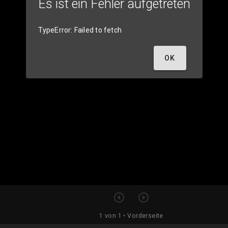
Es ist ein Fehler aufgetreten
TypeError: Failed to fetch
OK
1 von 1
• Vorderseite