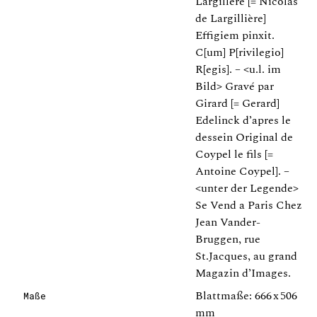
Largillere [= Nicolas
de Largillière]
Effigiem pinxit.
C[um] P[rivilegio]
R[egis]. – <u.l. im
Bild> Gravé par
Girard [= Gerard]
Edelinck d’apres le
dessein Original de
Coypel le fils [=
Antoine Coypel]. –
<unter der Legende>
Se Vend a Paris Chez
Jean Vander-
Bruggen, rue
St.Jacques, au grand
Magazin d’Images.
Blattmaße: 666 x 506
Maße
mm