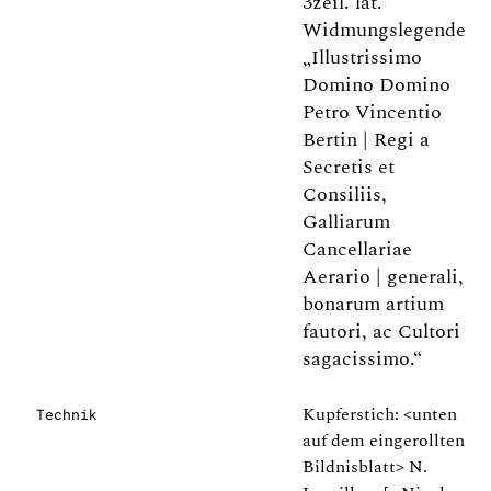
3zeil. lat.
Widmungslegende
„Illustrissimo
Domino Domino
Petro Vincentio
Bertin | Regi a
Secretis et
Consiliis,
Galliarum
Cancellariae
Aerario | generali,
bonarum artium
fautori, ac Cultori
sagacissimo.“
Kupferstich: <unten
Technik
auf dem eingerollten
Bildnisblatt> N.