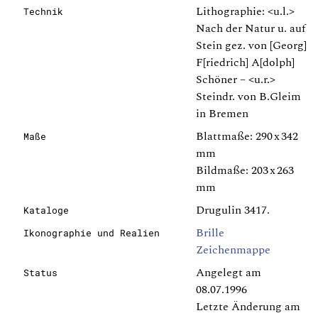
Lithographie: <u.l.>
Technik
Nach der Natur u. auf
Stein gez. von [Georg]
F[riedrich] A[dolph]
Schöner – <u.r.>
Steindr. von B.Gleim
in Bremen
Blattmaße: 290 x 342
Maße
mm
Bildmaße: 203 x 263
mm
Drugulin 3417.
Kataloge
Brille
Ikonographie und Realien
Zeichenmappe
Angelegt am
Status
08.07.1996
Letzte Änderung am