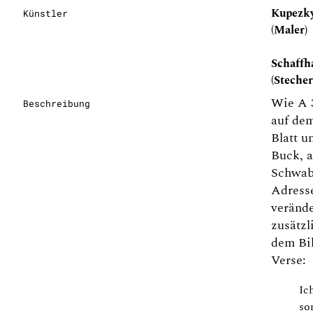
Kupezky
Künstler
(Maler)
Schaffha
(Stecher
Wie A 
Beschreibung
auf dem
Blatt u
Buck, 
Schwab
Adress
veränder
zusätzl
dem Bil
Verse:
Ic
so