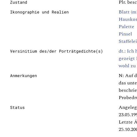
Plr. bes
Zustand
Blatt (m
Ikonographie und Realien
Hausko
Palette
Pinsel
Staffelei
dt.: Ich
Versinitium des/der Porträtgedichte(s)
gezeigt 
wohl zu
N: Auf d
Anmerkungen
das unte
beschrie
Probedr
Angeleg
Status
23.05.19
Letzte 
25.10.20