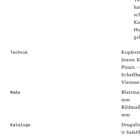
ha
sc
Ka
Ho
ge
Kupferst
Technik
Joann: 
Pinxit. –
Schaffha
Viennae
Blattmaß
Maße
mm
Bildmaße
mm
Drugulin
Kataloge
\v Safař