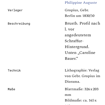
Philippine Auguste
Gropius, Gebr.
Verleger
Berlin um 1830/50
Brustb. Profil nach
Beschreibung
l. vor
angedeutetem
Schraffur-
Hintergrund.
Unten „Caroline
Bauer.“
Lithographie: Verlag
Technik
von Gebr. Gropius im
Diorama.
Blattmaße: 326 x 203
Maße
mm
Bildmaße: ca. 165 x