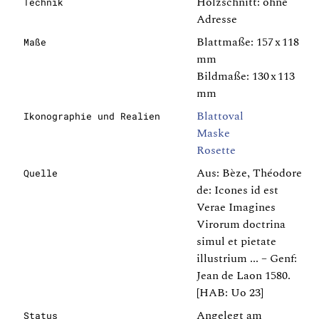
Holzschnitt: ohne
Technik
Adresse
Blattmaße: 157 x 118
Maße
mm
Bildmaße: 130 x 113
mm
Blattoval
Ikonographie und Realien
Maske
Rosette
Aus: Bèze, Théodore
Quelle
de: Icones id est
Verae Imagines
Virorum doctrina
simul et pietate
illustrium ... – Genf:
Jean de Laon 1580.
[HAB: Uo 23]
Angelegt am
Status