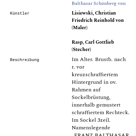
Balthasar Schönberg von
Lisiewski, Christian
Künstler
Friedrich Reinhold von
(Maler)
Rasp, Carl Gottlieb
(Stecher)
Im Alter. Brustb. nach
Beschreibung
r. vor
kreuzschraffiertem
Hintergrund in ov.
Rahmen auf
Sockelbrüstung,
innerhalb gemustert
schraffiertem Rechteck.
Im Sockel 3zeil.
Namenslegende
„FRANZ BALTHASAR