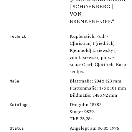
| SCHOENBERG |
VON
BRENKENHOFF.“
Kupferstich: <u.l.>
Technik
C[hristian] F[riedrich]
R[einhold] Lisiewsky [=
von Lisiewski] pinx. –
<u.r.> C[arl] G[ottlieb] Rasp
sculps.
Blattmaße: 204 x 123 mm
Maße
Plattenmaße: 175 x 101 mm
Bildmaße: 148 x 92 mm
Drugulin 18787.
Kataloge
Singer 9829.
ThB 23,284.
Angelegt am 06.05.1996
Status