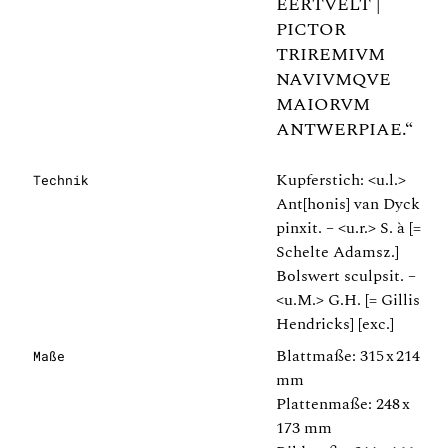
EERTVELT |
PICTOR
TRIREMIVM
NAVIVMQVE
MAIORVM
ANTWERPIAE.“
Kupferstich: <u.l.>
Technik
Ant[honis] van Dyck
pinxit. – <u.r.> S. à [=
Schelte Adamsz.]
Bolswert sculpsit. –
<u.M.> G.H. [= Gillis
Hendricks] [exc.]
Blattmaße: 315 x 214
Maße
mm
Plattenmaße: 248 x
173 mm