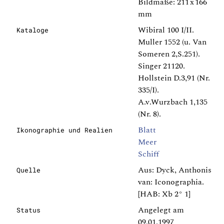
Bildmaße: 211 x 166
mm
Wibiral 100 I/II.
Kataloge
Muller 1552 (u. Van
Someren 2,S.251).
Singer 21120.
Hollstein D.3,91 (Nr.
335/I).
A.v.Wurzbach 1,135
(Nr. 8).
Blatt
Ikonographie und Realien
Meer
Schiff
Aus: Dyck, Anthonis
Quelle
van: Iconographia.
[HAB: Xb 2° 1]
Angelegt am
Status
09.01.1997