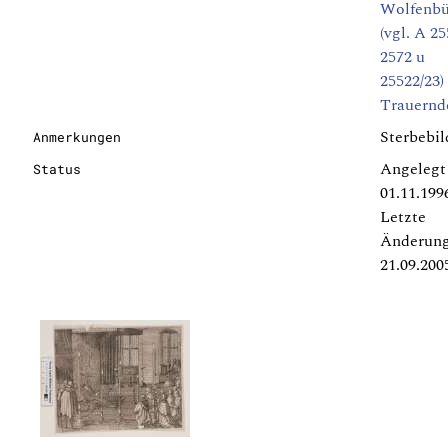
Wolfenbü
(vgl. A 2
2572 u
25522/23)
Trauernd
Sterbebil
Anmerkungen
Angelegt
Status
01.11.199
Letzte
Änderun
21.09.200