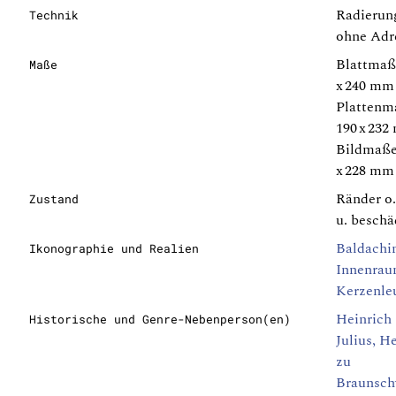
Radierun
Technik
ohne Adr
Blattmaß
Maße
x 240 mm
Plattenm
190 x 23
Bildmaße
x 228 mm
Ränder o
Zustand
u. beschä
Baldachi
Ikonographie und Realien
Innenra
Kerzenle
Heinrich
Historische und Genre-Nebenperson(en)
Julius, H
zu
Braunsch