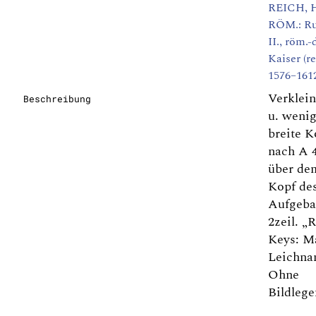
REICH, 
RÖM.: Ru
II., röm.-
Kaiser (re
1576–161
Verklein
Beschreibung
u. wenig
breite K
nach A 
über de
Kopf de
Aufgeba
2zeil. „
Keys: Ma
Leichna
Ohne
Bildlege