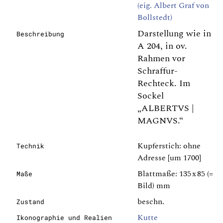
(eig. Albert Graf von
Bollstedt)
Darstellung wie in
Beschreibung
A 204, in ov.
Rahmen vor
Schraffur-
Rechteck. Im
Sockel
„ALBERTVS |
MAGNVS.“
Kupferstich: ohne
Technik
Adresse [um 1700]
Blattmaße: 135 x 85 (=
Maße
Bild) mm
beschn.
Zustand
Kutte
Ikonographie und Realien