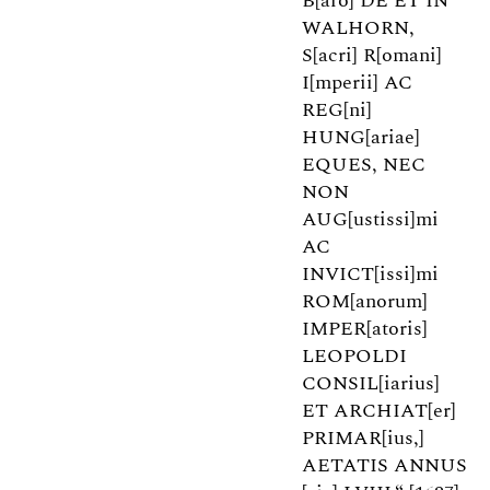
B[aro] DE ET IN
WALHORN,
S[acri] R[omani]
I[mperii] AC
REG[ni]
HUNG[ariae]
EQUES, NEC
NON
AUG[ustissi]mi
AC
INVICT[issi]mi
ROM[anorum]
IMPER[atoris]
LEOPOLDI
CONSIL[iarius]
ET ARCHIAT[er]
PRIMAR[ius,]
AETATIS ANNUS