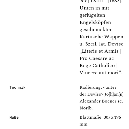
[sic] LVIII.“ [1687].
Unten in mit
geflügelten
Engelsköpfen
geschmückter
Kartusche Wappen
u. 3zeil. lat. Devise
„Literis et Armis |
Pro Caesare ac
Rege Catholico |
Vincere aut mori“.
Radierung: <unter
Technik
der Devise> Jo[h]an[n]
Alexander Boener sc.
Norib.
Blattmaße: 307 x 196
Maße
mm