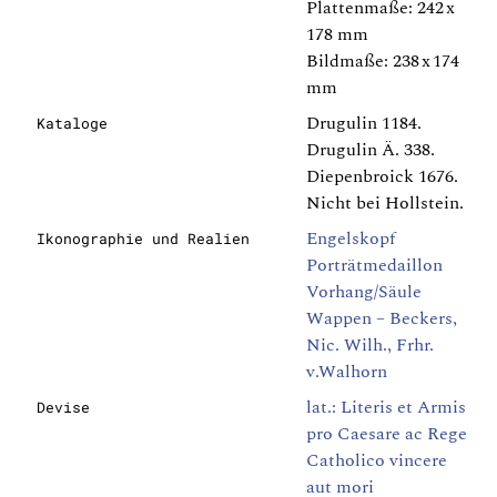
Plattenmaße: 242 x
178 mm
Bildmaße: 238 x 174
mm
Drugulin 1184.
Kataloge
Drugulin Ä. 338.
Diepenbroick 1676.
Nicht bei Hollstein.
Engelskopf
Ikonographie und Realien
Porträtmedaillon
Vorhang/Säule
Wappen – Beckers,
Nic. Wilh., Frhr.
v.Walhorn
lat.: Literis et Armis
Devise
pro Caesare ac Rege
Catholico vincere
aut mori