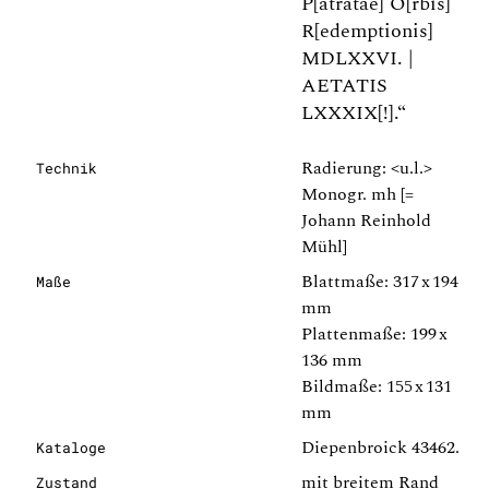
P[atratae] O[rbis]
R[edemptionis]
MDLXXVI. |
AETATIS
LXXXIX[!].“
Radierung: <u.l.>
Technik
Monogr. mh [=
Johann Reinhold
Mühl]
Blattmaße: 317 x 194
Maße
mm
Plattenmaße: 199 x
136 mm
Bildmaße: 155 x 131
mm
Diepenbroick 43462.
Kataloge
mit breitem Rand
Zustand