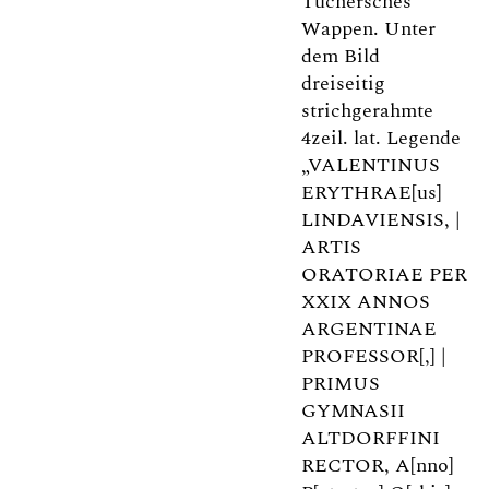
Tuchersches
Wappen. Unter
dem Bild
dreiseitig
strichgerahmte
4zeil. lat. Legende
„VALENTINUS
ERYTHRAE[us]
LINDAVIENSIS, |
ARTIS
ORATORIAE PER
XXIX ANNOS
ARGENTINAE
PROFESSOR[,] |
PRIMUS
GYMNASII
ALTDORFFINI
RECTOR, A[nno]