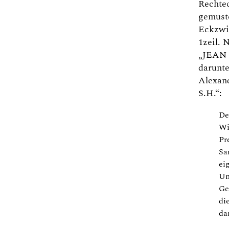
Rechte
gemust
Eckzwi
1zeil.
„JEAN 
darunte
Alexand
S.H.“:
De
Wi
Pr
Sa
ei
Un
Ge
di
dar