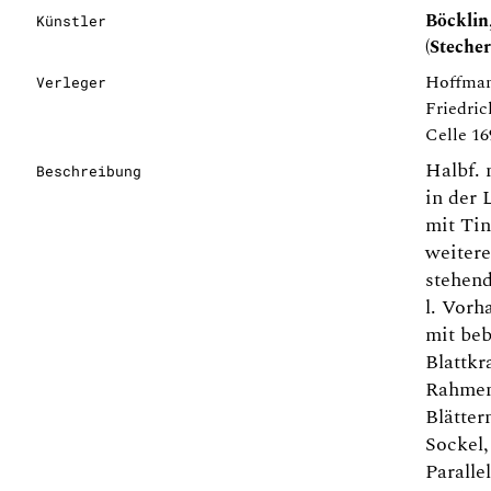
Böcklin
Künstler
(Stecher
Hoffman
Verleger
Friedric
Celle 1
Halbf. 
Beschreibung
in der 
mit Tin
weiter
stehen
l. Vorh
mit be
Blattkr
Rahmen 
Blätte
Sockel,
Paralle