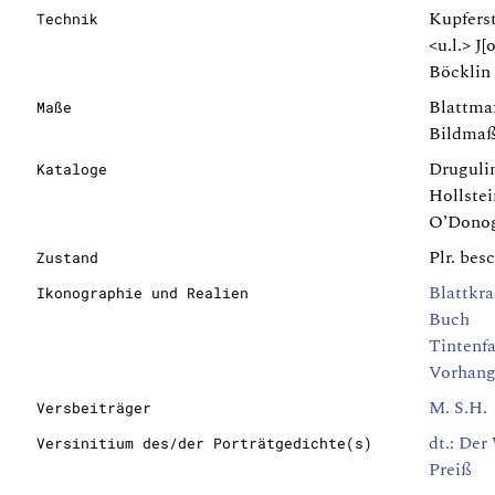
Kupfers
Technik
<u.l.> J
Böcklin 
Blattma
Maße
Bildmaß
Drugulin
Kataloge
Hollstein
O’Donogh
Plr. bes
Zustand
Blattkr
Ikonographie und Realien
Buch
Tintenf
Vorhan
M. S.H.
Versbeiträger
dt.: Der
Versinitium des/der Porträtgedichte(s)
Preiß