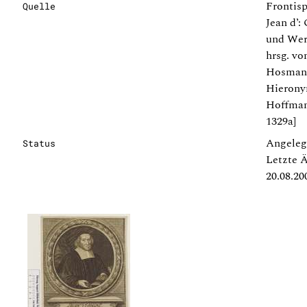
Frontisp
Quelle
Jean d’:
und Werc
hrsg. v
Hosmann
Hierony
Hoffman
1329a]
Angeleg
Status
Letzte 
20.08.20