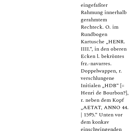
eingefaßter
Rahmung innerhalb
gerahmtem
Rechteck. O. im
Rundbogen
Kartusche „HENR.
IIII.“, in den oberen
Ecken l. bekröntes
frz.-navarres.
Doppelwappen, r.
verschlungene
Initialen „HDB“ [=
Henri de Bourbon?],
r. neben dem Kopf
„AETAT, ANNO 44.
| 1595.“ Unten vor
dem konkav
einschwingenden