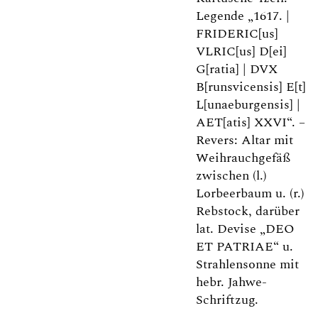
Legende „1617. |
FRIDERIC[us]
VLRIC[us] D[ei]
G[ratia] | DVX
B[runsvicensis] E[t]
L[unaeburgensis] |
AET[atis] XXVI“. –
Revers: Altar mit
Weihrauchgefäß
zwischen (l.)
Lorbeerbaum u. (r.)
Rebstock, darüber
lat. Devise „DEO
ET PATRIAE“ u.
Strahlensonne mit
hebr. Jahwe-
Schriftzug.