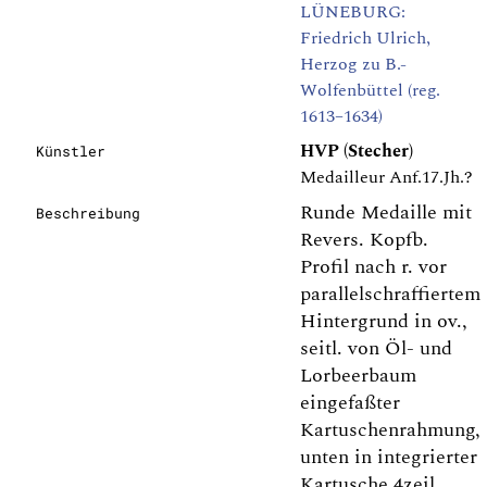
LÜNEBURG:
Friedrich Ulrich,
Herzog zu B.-
Wolfenbüttel (reg.
1613–1634)
HVP (Stecher)
Künstler
Medailleur Anf.17.Jh.?
Runde Medaille mit
Beschreibung
Revers. Kopfb.
Profil nach r. vor
parallelschraffiertem
Hintergrund in ov.,
seitl. von Öl- und
Lorbeerbaum
eingefaßter
Kartuschenrahmung,
unten in integrierter
Kartusche 4zeil.