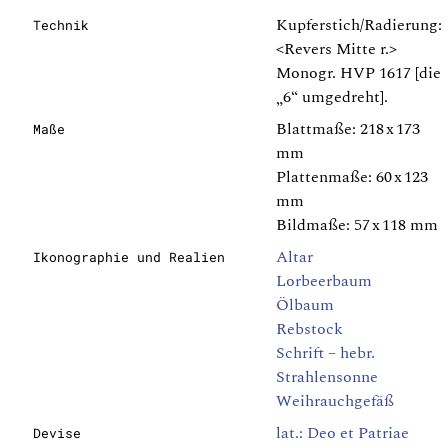
Kupferstich/Radierung:
Technik
<Revers Mitte r.>
Monogr. HVP 1617 [die
„6“ umgedreht].
Blattmaße: 218 x 173
Maße
mm
Plattenmaße: 60 x 123
mm
Bildmaße: 57 x 118 mm
Altar
Ikonographie und Realien
Lorbeerbaum
Ölbaum
Rebstock
Schrift – hebr.
Strahlensonne
Weihrauchgefäß
lat.: Deo et Patriae
Devise