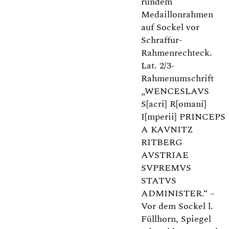
rundem
Medaillonrahmen
auf Sockel vor
Schraffur-
Rahmenrechteck.
Lat. 2/3-
Rahmenumschrift
„WENCESLAVS
S[acri] R[omani]
I[mperii] PRINCEPS
A KAVNITZ
RITBERG
AVSTRIAE
SVPREMVS
STATVS
ADMINISTER.“ –
Vor dem Sockel l.
Füllhorn, Spiegel