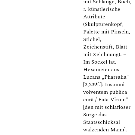
mit Schlange, Buch,
r. künstlerische
Attribute
(Skulpturenkopf,
Palette mit Pinseln,
Stichel,
Zeichenstift, Blatt
mit Zeichnung). –
Im Sockel lat.
Hexameter aus
Lucans „Pharsalia“
[2,239f.]: Insomni
volventem publica
curâ / Fata Virum“
[den mit schlafloser
Sorge das
Staatsschicksal
wälzenden Mann]. –