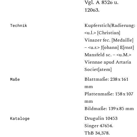
Vgl. A 8526 u.
12063.
Kupferstich/Radierung:
Technik
<u.l.> [Christian]
Vinazer fec. [Medaille]
– <u.r.> J[ohann] E[rnst]
Mansfeld sc. – <u.M.>
Viennae apud Artaria
Societ[atem]
Blattmaße: 238 x 161
Maße
mm
Plattenmaße: 158 x 107
mm
Bildmaße: 139 x 85 mm
Drugulin 10453
Kataloge
Singer 47654.
ThB 34,378.