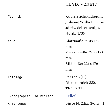
HEYD. VENET.“
Kupferstich/Radierung:
Technik
J[ohann] W[ilhelm] Stör
ad viv. del. et sculps.
Norib. 1730.
Blattmaße: 270 x 182
Maße
mm
Plattenmaße: 243 x 178
mm
Bildmaße: 224 x 170
mm
Panzer 3 (18).
Kataloge
Diepenbroick 330.
ThB 32,91.
Relief
Ikonographie und Realien
Büste N: 2.Ex. (Portr. II
Anmerkungen