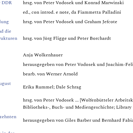
er DDR
hrsg. von Peter Vodosek und Konrad Marwinski
ed., con introd. e note, da Fiammetta Palladini
llung
hrsg. von Peter Vodosek und Graham Jefcote
nd die
rukturen
hrsg. von Jörg Fligge und Peter Borchardt
Anja Wolkenhauer
herausgegeben von Peter Vodosek und Joachim-Fel
bearb. von Werner Arnold
ugust
Erika Rummel; Dale Schrag
hrsg. von Peter Vodosek ... [Wolfenbütteler Arbeitsk
Bibliotheks-, Buch- und Mediengeschichte; Library
tzehnten
herausgegeben von Giles Barber und Bernhard Fabi