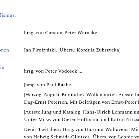
lismus:
hrsg. von Carsten-Peter Warncke
onen
Jan Pirożyński. [Übers.: Kordula Zubrzycka]
in
hrsg. von Peter Vodosek ...
[hrsg. von Paul Raabe]
[Herzog-August-Bibliothek Wolfenbüttel. Ausstell
Dag-Ernst Petersen. Mit Beiträgen von Ernst-Peter Bi
[Ausstellung und Katalog: Hans-Ulrich Lehmann und
Unter Mitw. von Dieter Hoffmann und Katrin Nitzs
Denis Twitchett. Hrsg. von Hartmut Walravens. Mi
von Helwig Schmidt-Glintzer. [Übers. von Leonie v