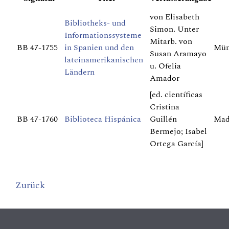
von Elisabeth
Bibliotheks- und
Simon. Unter
Informationssysteme
Mitarb. von
BB 47-1755
in Spanien und den
Mün
Susan Aramayo
lateinamerikanischen
u. Ofelia
Ländern
Amador
[ed. científicas
Cristina
BB 47-1760
Biblioteca Hispánica
Guillén
Mad
Bermejo; Isabel
Ortega García]
Zurück