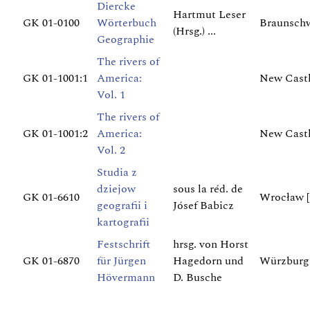
Diercke
Hartmut Leser
GK 01-0100
Wörterbuch
Braunschw
(Hrsg.) ...
Geographie
The rivers of
GK 01-1001:1
America:
New Castl
Vol. 1
The rivers of
GK 01-1001:2
America:
New Castl
Vol. 2
Studia z
dziejow
sous la réd. de
GK 01-6610
Wrocław [u
geografii i
Jósef Babicz
kartografii
Festschrift
hrsg. von Horst
GK 01-6870
für Jürgen
Hagedorn und
Würzburg
Hövermann
D. Busche