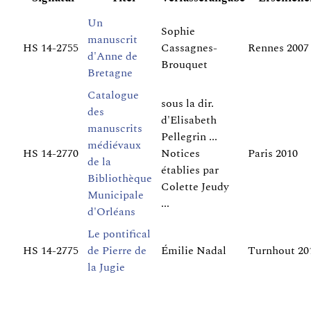
Un
Sophie
manuscrit
HS 14-2755
Cassagnes-
Rennes 2007
d'Anne de
Brouquet
Bretagne
Catalogue
sous la dir.
des
d'Elisabeth
manuscrits
Pellegrin ...
médiévaux
HS 14-2770
Notices
Paris 2010
de la
établies par
Bibliothèque
Colette Jeudy
Municipale
...
d'Orléans
Le pontifical
HS 14-2775
de Pierre de
Émilie Nadal
Turnhout 20
la Jugie