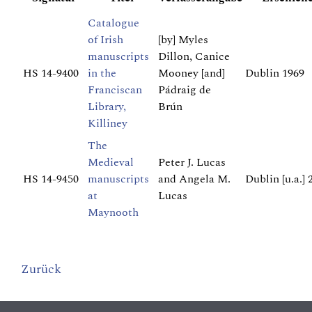
Catalogue
of Irish
[by] Myles
manuscripts
Dillon, Canice
HS 14-9400
in the
Mooney [and]
Dublin 1969
Franciscan
Pádraig de
Library,
Brún
Killiney
The
Medieval
Peter J. Lucas
HS 14-9450
manuscripts
and Angela M.
Dublin [u.a.] 
at
Lucas
Maynooth
Zurück