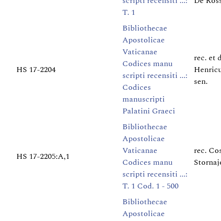
scripti recensiti ...:
De Ros
T. 1
Bibliothecae
Apostolicae
Vaticanae
rec. et 
Codices manu
HS 17-2204
Henric
scripti recensiti ...:
sen.
Codices
manuscripti
Palatini Graeci
Bibliothecae
Apostolicae
Vaticanae
rec. Co
HS 17-2205:A,1
Codices manu
Stornaj
scripti recensiti ...:
T. 1 Cod. 1 - 500
Bibliothecae
Apostolicae