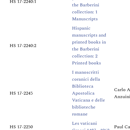
HS 17-2240:1
the Barberini
collection: 1
Manuscripts
Hispanic
manuscripts and
printed books in
HS 17-2240:2
the Barberini
collection: 2
Printed books
I manoscritti
coranici della
Biblioteca
Carlo A
HS 17-2245
Apostolica
Anzuin
Vaticana e delle
biblioteche
romane
Les vaticani
HS 17-2250
Paul Ca