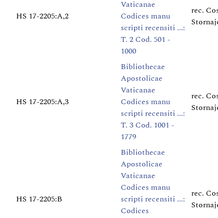
Vaticanae
rec. Co
HS 17-2205:A,2
Codices manu
Stornaj
scripti recensiti ...:
T. 2 Cod. 501 -
1000
Bibliothecae
Apostolicae
Vaticanae
rec. Co
HS 17-2205:A,3
Codices manu
Stornaj
scripti recensiti ...:
T. 3 Cod. 1001 -
1779
Bibliothecae
Apostolicae
Vaticanae
Codices manu
rec. Co
HS 17-2205:B
scripti recensiti ...:
Stornaj
Codices