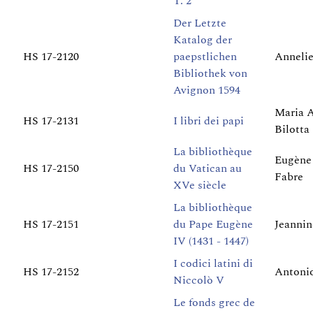
T. 2
Der Letzte
Katalog der
HS 17-2120
paepstlichen
Annelie
Bibliothek von
Avignon 1594
Maria A
HS 17-2131
I libri dei papi
Bilotta
La bibliothèque
Eugène
HS 17-2150
du Vatican au
Fabre
XVe siècle
La bibliothèque
HS 17-2151
du Pape Eugène
Jeannin
IV (1431 - 1447)
I codici latini di
HS 17-2152
Antoni
Niccolò V
Le fonds grec de