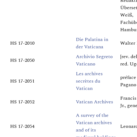
Redakt
Überse
Weiß,
Fachüb
Hambu
Die Palatina in
HS 17-2010
Walter 
der Vaticana
Archivio Segreto
[rev. de
HS 17-2050
Vaticano
red. Ug
Les archives
préface
HS 17-2051
secrètes du
Pagano
Vatican
Francis
HS 17-2052
Vatican Archives
Jr., gene
A survey of the
Vatican archives
HS 17-2054
Leonard
and of its