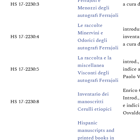
Ferrajoli e
HS 17-2230:3
a cura 
Menozzi degli
autografi Ferrajoli
Le raccolte
introdu
Minervini e
HS 17-2230:4
inventa
Odorici degli
a cura 
autografi Ferrajoli
La raccolta e la
introd.,
miscellanea
HS 17-2230:5
indice a
Visconti degli
Paolo 
autografi Ferrajoli
Enrico 
Inventario dei
Introd.,
HS 17-2230:8
manoscritti
e indici
Cerulli etiopici
Osvaldo
Hispanic
manuscripts and
printed books in