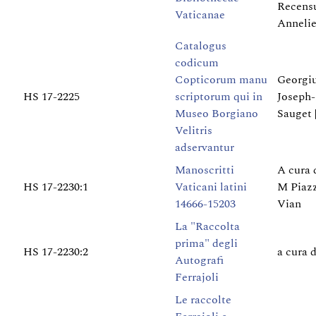
Recens
Vaticanae
Annelie
Catalogus
codicum
Copticorum manu
Georgiu
HS 17-2225
scriptorum qui in
Joseph
Museo Borgiano
Sauget 
Velitris
adservantur
Manoscritti
A cura
HS 17-2230:1
Vaticani latini
M Piazz
14666-15203
Vian
La "Raccolta
prima" degli
HS 17-2230:2
a cura 
Autografi
Ferrajoli
Le raccolte