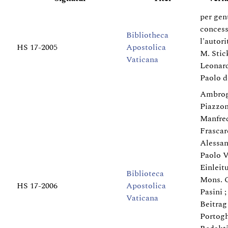
per gen
concess
Bibliotheca
l'autori
HS 17-2005
Apostolica
M. Stick
Vaticana
Leonard
Paolo d
Ambrog
Piazzon
Manfre
Frascare
Alessan
Paolo V
Einleit
Biblioteca
Mons. 
HS 17-2006
Apostolica
Pasini 
Vaticana
Beitrag
Portogh