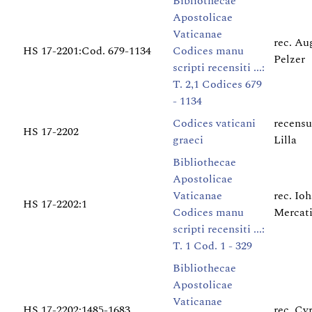
Bibliothecae
Apostolicae
Vaticanae
rec. Au
HS 17-2201:Cod. 679-1134
Codices manu
Pelzer
scripti recensiti ...:
T. 2,1 Codices 679
- 1134
Codices vaticani
recensu
HS 17-2202
graeci
Lilla
Bibliothecae
Apostolicae
Vaticanae
rec. Io
HS 17-2202:1
Codices manu
Mercati 
scripti recensiti ...:
T. 1 Cod. 1 - 329
Bibliothecae
Apostolicae
Vaticanae
HS 17-2202:1485-1683
rec. Cy