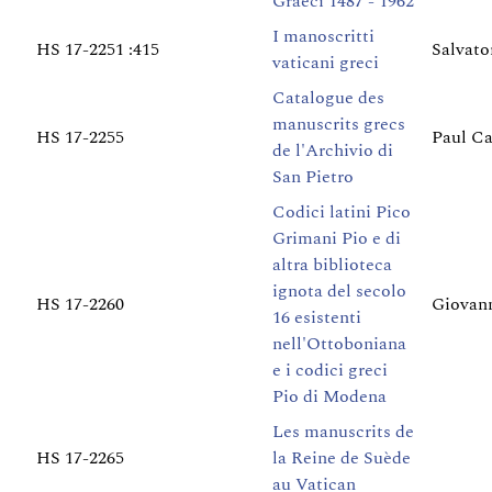
Graeci 1487 - 1962
I manoscritti
HS 17-2251 :415
Salvato
vaticani greci
Catalogue des
manuscrits grecs
HS 17-2255
Paul Ca
de l'Archivio di
San Pietro
Codici latini Pico
Grimani Pio e di
altra biblioteca
ignota del secolo
HS 17-2260
Giovann
16 esistenti
nell'Ottoboniana
e i codici greci
Pio di Modena
Les manuscrits de
HS 17-2265
la Reine de Suède
au Vatican