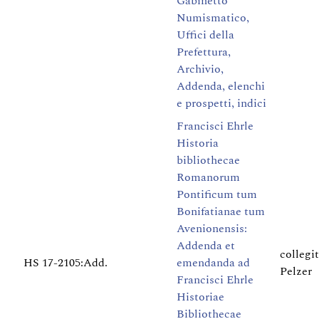
Gabinetto
Numismatico,
Uffici della
Prefettura,
Archivio,
Addenda, elenchi
e prospetti, indici
Francisci Ehrle
Historia
bibliothecae
Romanorum
Pontificum tum
Bonifatianae tum
Avenionensis:
Addenda et
collegi
HS 17-2105:Add.
emendanda ad
Pelzer
Francisci Ehrle
Historiae
Bibliothecae