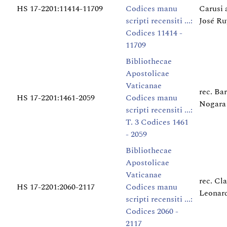
HS 17-2201:11414-11709
Codices manu
Carusi a
scripti recensiti ...:
José Ru
Codices 11414 -
11709
Bibliothecae
Apostolicae
Vaticanae
rec. Ba
HS 17-2201:1461-2059
Codices manu
Nogara
scripti recensiti ...:
T. 3 Codices 1461
- 2059
Bibliothecae
Apostolicae
Vaticanae
rec. Cl
HS 17-2201:2060-2117
Codices manu
Leonardi
scripti recensiti ...:
Codices 2060 -
2117