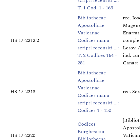
scripti recensiti ...:
T. 1 Cod. 1 - 163
Bibliothecae
rec. Io
Apostolicae
Mogene
Vaticanae
Enarrat
HS 17-2212:2
Codices manu
complev
scripti recensiti ...:
Leroy. 
T. 2 Codices 164 -
ind. cur
281
Canart
Bibliothecae
Apostolicae
Vaticanae
HS 17-2213
rec. Se
Codices manu
scripti recensiti ...:
Codices 1 - 150
[Biblio
Codices
Apostol
Burghesiani
HS 17-2220
Vatican
Bibliothecae