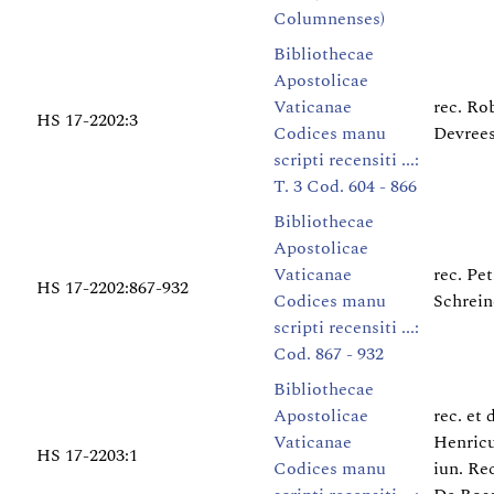
Columnenses)
Bibliothecae
Apostolicae
Vaticanae
rec. Ro
HS 17-2202:3
Codices manu
Devree
scripti recensiti ...:
T. 3 Cod. 604 - 866
Bibliothecae
Apostolicae
Vaticanae
rec. Pe
HS 17-2202:867-932
Codices manu
Schrein
scripti recensiti ...:
Cod. 867 - 932
Bibliothecae
Apostolicae
rec. et 
Vaticanae
Henric
HS 17-2203:1
Codices manu
iun. Rec