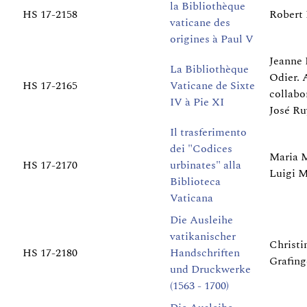
la Bibliothèque
HS 17-2158
Robert 
vaticane des
origines à Paul V
Jeanne
La Bibliothèque
Odier. 
HS 17-2165
Vaticane de Sixte
collabo
IV à Pie XI
José Ru
Il trasferimento
dei "Codices
Maria M
HS 17-2170
urbinates" alla
Luigi M
Biblioteca
Vaticana
Die Ausleihe
vatikanischer
Christi
HS 17-2180
Handschriften
Grafing
und Druckwerke
(1563 - 1700)