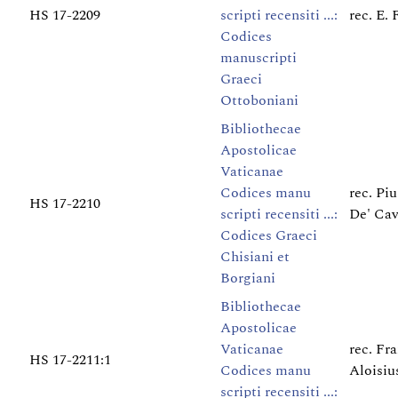
HS 17-2209
scripti recensiti ...:
rec. E. 
Codices
manuscripti
Graeci
Ottoboniani
Bibliothecae
Apostolicae
Vaticanae
Codices manu
rec. Pi
HS 17-2210
scripti recensiti ...:
De' Cav
Codices Graeci
Chisiani et
Borgiani
Bibliothecae
Apostolicae
Vaticanae
rec. Fr
HS 17-2211:1
Codices manu
Aloisiu
scripti recensiti ...: