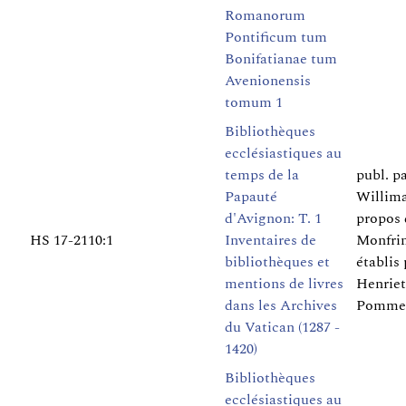
Romanorum
Pontificum tum
Bonifatianae tum
Avenionensis
tomum 1
Bibliothèques
ecclésiastiques au
temps de la
publ. p
Papauté
Willima
d'Avignon: T. 1
propos 
HS 17-2110:1
Inventaires de
Monfrin
bibliothèques et
établis
mentions de livres
Henriet
dans les Archives
Pomme
du Vatican (1287 -
1420)
Bibliothèques
ecclésiastiques au