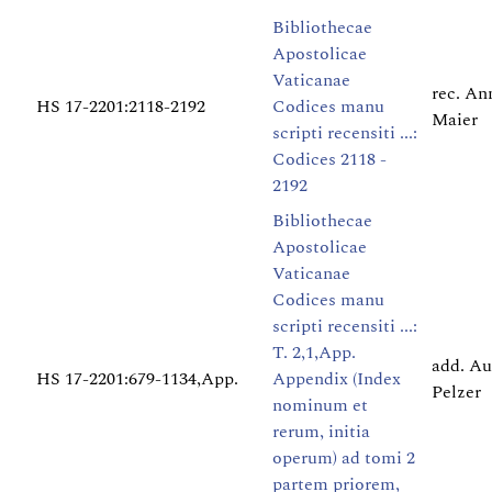
Bibliothecae
Apostolicae
Vaticanae
rec. An
HS 17-2201:2118-2192
Codices manu
Maier
scripti recensiti ...:
Codices 2118 -
2192
Bibliothecae
Apostolicae
Vaticanae
Codices manu
scripti recensiti ...:
T. 2,1,App.
add. Au
HS 17-2201:679-1134,App.
Appendix (Index
Pelzer
nominum et
rerum, initia
operum) ad tomi 2
partem priorem,