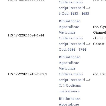
Codices manu
scripti recensiti ...:
6 Cod. 1485 - 1683
Bibliothecae
Apostolicae
rec. Cy
Vaticanae
Giannel
HS 17-2202:1684-1744
Codices manu
et ind. 
scripti recensiti ...:
Canart
Cod. 1684 - 1744
Bibliothecae
Apostolicae
Vaticanae
HS 17-2202:1745-1962,1
Codices manu
rec. Pa
scripti recensiti ...:
T. 1 Codicum
enarrationes
Bibliothecae
Apostolicae