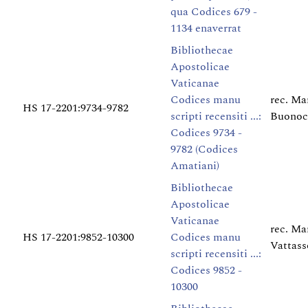
qua Codices 679 -
1134 enaverrat
Bibliothecae
Apostolicae
Vaticanae
Codices manu
rec. Ma
HS 17-2201:9734-9782
scripti recensiti ...:
Buonoc
Codices 9734 -
9782 (Codices
Amatiani)
Bibliothecae
Apostolicae
Vaticanae
rec. Ma
HS 17-2201:9852-10300
Codices manu
Vattasso
scripti recensiti ...:
Codices 9852 -
10300