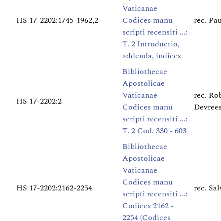
Vaticanae
HS 17-2202:1745-1962,2
Codices manu
rec. Pa
scripti recensiti ...:
T. 2 Introductio,
addenda, indices
Bibliothecae
Apostolicae
Vaticanae
rec. Ro
HS 17-2202:2
Codices manu
Devree
scripti recensiti ...:
T. 2 Cod. 330 - 603
Bibliothecae
Apostolicae
Vaticanae
Codices manu
HS 17-2202:2162-2254
rec. Sal
scripti recensiti ...:
Codices 2162 -
2254 (Codices