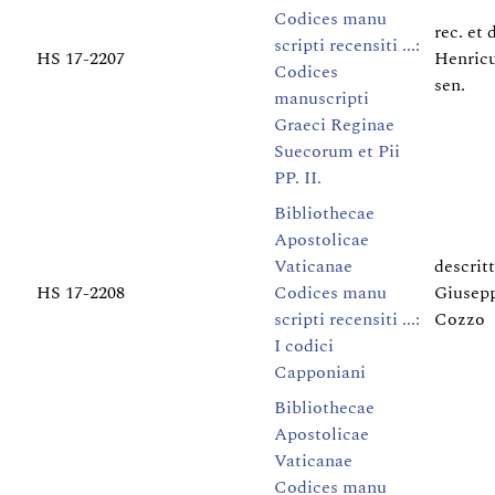
Codices manu
rec. et 
scripti recensiti ...:
HS 17-2207
Henric
Codices
sen.
manuscripti
Graeci Reginae
Suecorum et Pii
PP. II.
Bibliothecae
Apostolicae
Vaticanae
descritt
HS 17-2208
Codices manu
Giusepp
scripti recensiti ...:
Cozzo
I codici
Capponiani
Bibliothecae
Apostolicae
Vaticanae
Codices manu