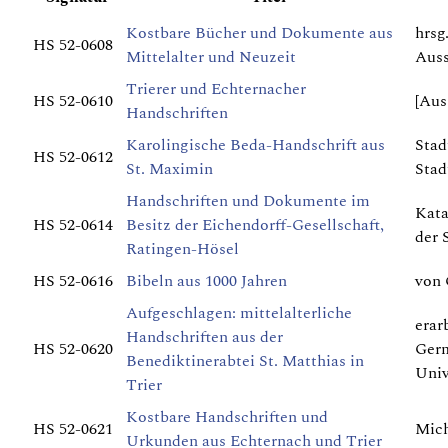
Kostbare Bücher und Dokumente aus
hrsg
HS 52-0608
Mittelalter und Neuzeit
Auss
Trierer und Echternacher
HS 52-0610
[Aus
Handschriften
Karolingische Beda-Handschrift aus
Stad
HS 52-0612
St. Maximin
Stad
Handschriften und Dokumente im
Kata
HS 52-0614
Besitz der Eichendorff-Gesellschaft,
der 
Ratingen-Hösel
HS 52-0616
Bibeln aus 1000 Jahren
von 
Aufgeschlagen: mittelalterliche
erar
Handschriften aus der
HS 52-0620
Germ
Benediktinerabtei St. Matthias in
Univ
Trier
Kostbare Handschriften und
HS 52-0621
Mich
Urkunden aus Echternach und Trier